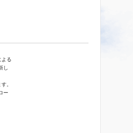
TR
による
の新し
ます。
ロー