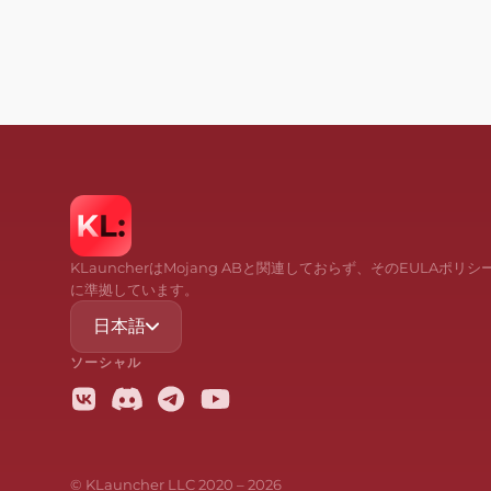
KLauncherはMojang ABと関連しておらず、そのEULAポリシ
に準拠しています。
日本語
ソーシャル
© KLauncher LLC 2020 –
2026