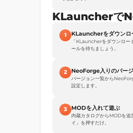
KLauncherで
KLauncherをダウン
1
「KLauncherをダウン
ールを待ちましょう。
NeoForge入りのバ
2
バージョン一覧からNeoFor
設定します。
MODを入れて遊ぶ
3
内蔵カタログからMODを追加
イ」を押すだけ。