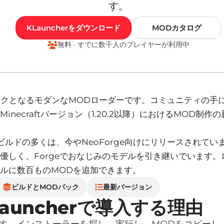
す。
KLauncherをダウンロード
MODカタログ
無料 · すでに数千人のプレイヤーが利用中
のフォークとなるモダンなMODローダーです。コミュニティの手
inecraftバージョン（1.20.2以降）におけるMOD制作
ルドの多くは、今やNeoForge向けにリリースされてい
優しく、Forgeでおなじみのモデルを引き継いでいます。
ルに数百ものMODを追加できます。
ビルドとMODパック
最新バージョン
Launcherで導入する理由
れます。インストーラーを探し、実行し、MODをコピーし