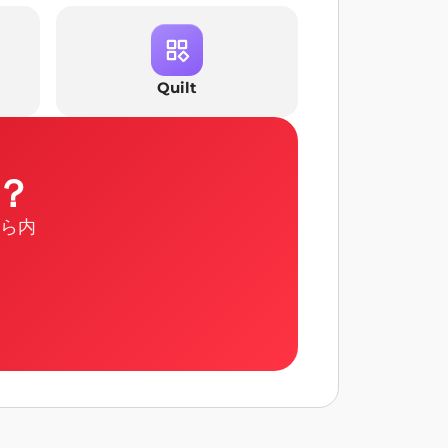
Quilt
？
から内