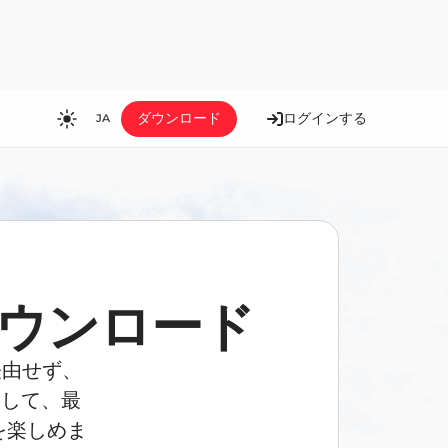
ダウンロード
ログインする
JA
RU
EN
ES
FR
HI
をダウンロード
JA
KO
を経由せず、
MS
として、最
PT
ドを楽しめま