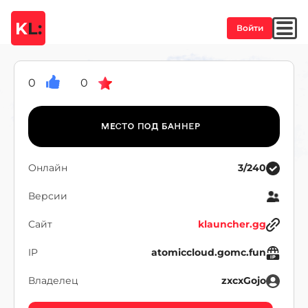
K
L:
Войти
0
0
Онлайн
3/240
Версии
Сайт
klauncher.gg
IP
atomiccloud.gomc.fun
Владелец
zxcxGojo