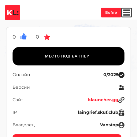
K
L:
Войти
0
0
Онлайн
0/2025
Версии
Сайт
klauncher.gg
IP
laingrief.skuf.club
Владелец
Vanstop