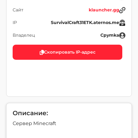
Сайт
klauncher.gg
IP
SurvivalCraft31ETK.aternos.me
Владелец
Cpymka
Скопировать IP-адрес
Описание:
Сервер Minecraft