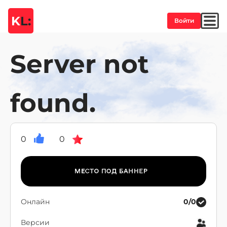
K
L:
Войти
Server not
found.
0
0
Онлайн
0/0
Версии