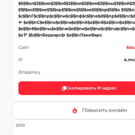
§6§l§oл§2§l§oю§2§l§oб§2§l§oи§2§l§oм§3§l§oы§3§l§oй§3
§1§l§oс§1§l§oе§1§l§oр§1§l§oв§5§l§oе§5§l§oр§5§l§o §5§l§o:
§c§l§nГ§c§l§nр§c§l§nи§c§l§nф§c§l§nе§d§l§nр§d§l§nс§
⏩ §e§l§nС§e§l§nк§e§l§nа§e§l§nй§a§l§nб§a§l§nл§a§l§n
§e§l§nВ§e§l§nы§e§l§nж§e§l§nи§e§l§nв§c§l§nа§c§l§nн§
§a🏹 §b§l§nБедварс§r §a§l§nЛакиВарс
Сайт
kla
IP
4.mc
Владелец
Скопировать IP-адрес
Повысить онлайн
2000