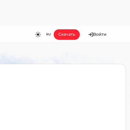
Скачать
Войти
RU
RU
EN
ES
FR
HI
JA
KO
MS
PT