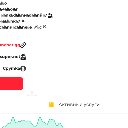
§l§o
§4§l§o)§r
d§l§nк§d§l§nи§d§l§nй§7
о§a§l§nк§7 ⏩
c§l§nи§c§l§nе§e 🗡§c ⛏
uncher.gg
super.net
Cpymka
Активные услуги