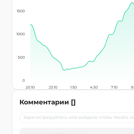
1500
1000
500
0
20:10
23:10
1:50
4:30
7:10
9
Комментарии
[
]