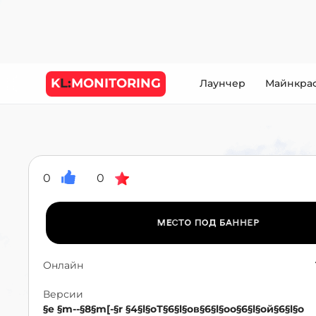
K
L:
MONITORING
Лаунчер
Майнкра
0
0
Онлайн
Версии
§e §m--§8§m[-§r §4§l§oТ§6§l§oв§6§l§oо§6§l§oй§6§l§o