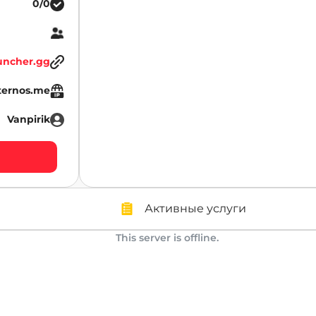
0/0
uncher.gg
aternos.me
Vanpirik
Активные услуги
This server is offline.