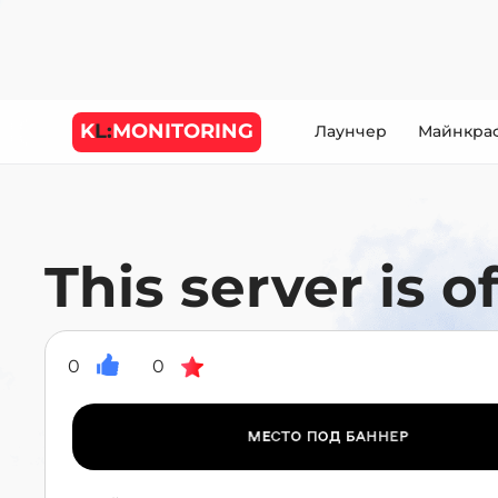
K
L:
MONITORING
Лаунчер
Майнкра
This server is of
0
0