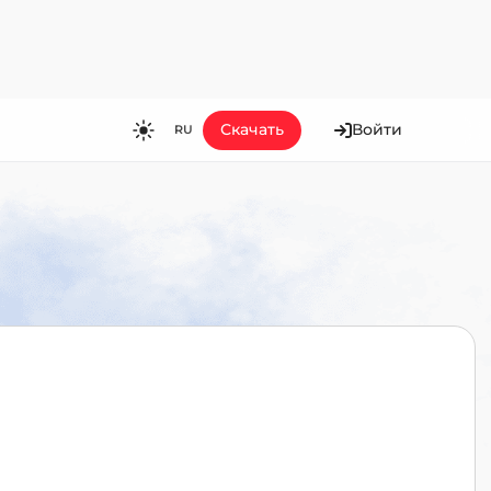
Скачать
Войти
RU
RU
EN
ES
FR
HI
JA
KO
MS
PT