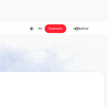
Скачать
Войти
RU
RU
EN
ES
FR
HI
JA
KO
MS
PT