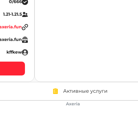
0/666
1.21-1.21.5
axeria.fun
axeria.fun
kffkew
Активные услуги
Axeria