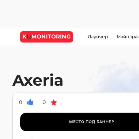
K
L:
MONITORING
Лаунчер
Майнкра
Axeria
0
0