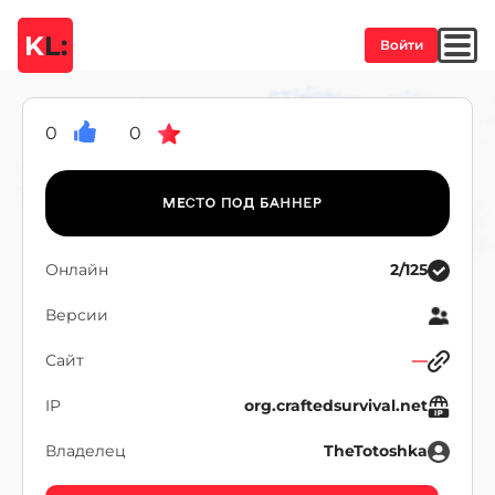
K
L:
Войти
0
0
Онлайн
2/125
Версии
Сайт
—
IP
org.craftedsurvival.net
Владелец
TheTotoshka