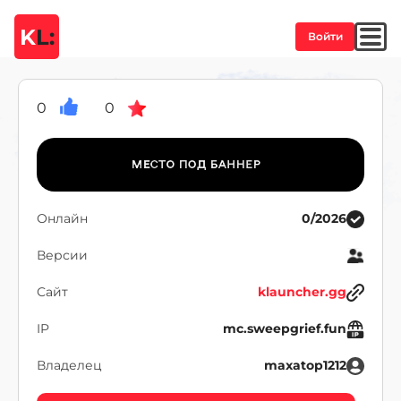
K
L:
Войти
0
0
Онлайн
0/2026
Версии
Сайт
klauncher.gg
IP
mc.sweepgrief.fun
Владелец
maxatop1212