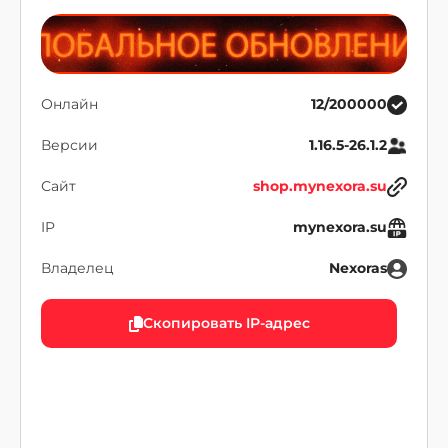
Онлайн
12/200000
Версии
1.16.5-26.1.2
Сайт
shop.mynexora.su
IP
mynexora.su
Владелец
Nexoras
Скопировать IP-адрес