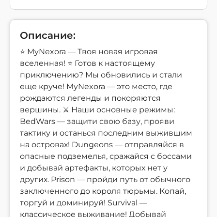
Описание:
⭐ MyNexora — Твоя новая игровая
вселенная! ⭐ Готов к настоящему
приключению? Мы обновились и стали
еще круче! MyNexora — это место, где
рождаются легенды и покоряются
вершины. ⚔️ Наши основные режимы:
BedWars — защити свою базу, прояви
тактику и останься последним выжившим
на островах! Dungeons — отправляйся в
опасные подземелья, сражайся с боссами
и добывай артефакты, которых нет у
других. Prison — пройди путь от обычного
заключенного до короля тюрьмы. Копай,
торгуй и доминируй! Survival —
классическое выживание! Добывай