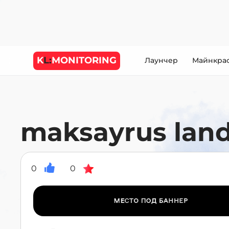
K
L:
MONITORING
Лаунчер
Майнкра
maksayrus lan
0
0