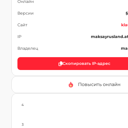
Онлайн
Версии
§
Сайт
kla
IP
maksayrusland.a
Владелец
ma
Скопировать IP-адрес
Повысить онлайн
4
3