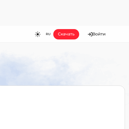
Скачать
Войти
RU
RU
EN
ES
FR
HI
JA
KO
MS
PT