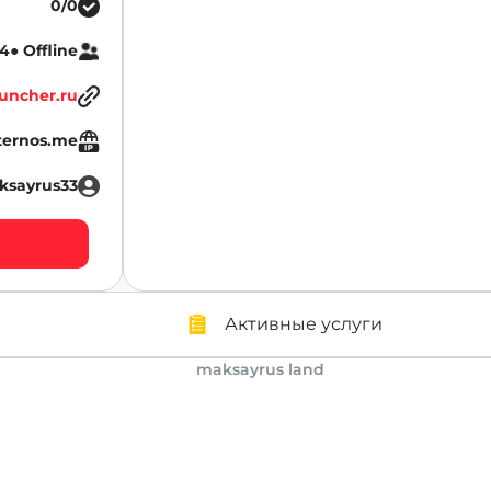
0/0
4● Offline
uncher.ru
ternos.me
ksayrus33
Активные услуги
maksayrus land