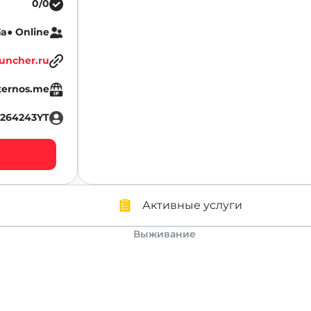
0/0
§a● Online
uncher.ru
ternos.me
ro264243YT
Активные услуги
Выживание