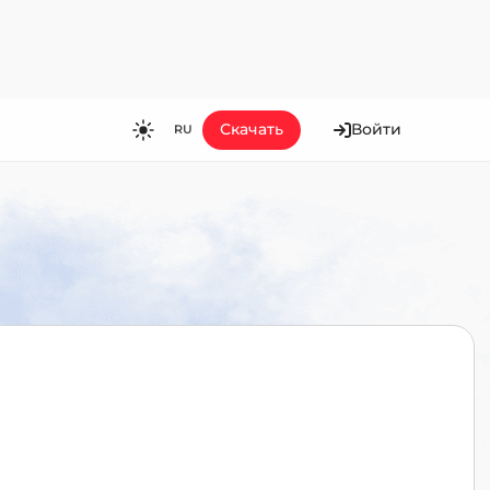
Скачать
Войти
RU
RU
EN
ES
FR
HI
JA
KO
MS
PT