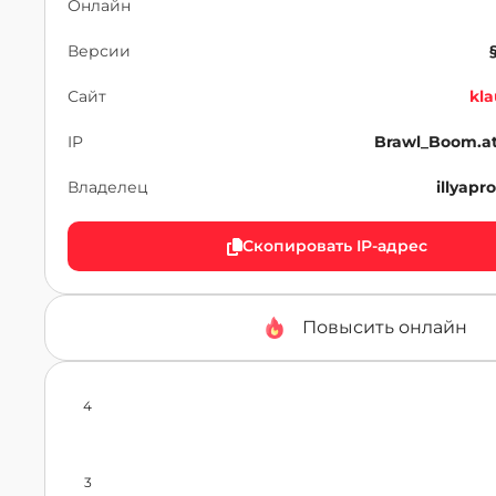
Онлайн
Версии
Сайт
kla
IP
Brawl_Boom.a
Владелец
illyap
Скопировать IP-адрес
Повысить онлайн
4
3