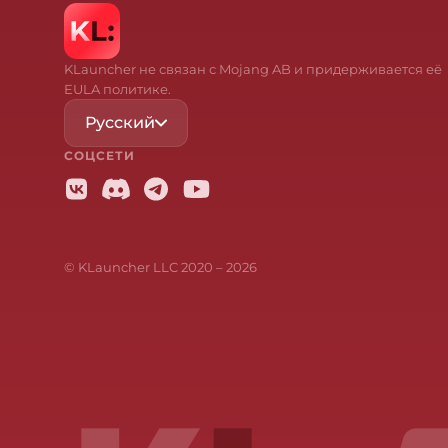
KLauncher не связан с Mojang AB и придерживается её
EULA политике.
Русский
СОЦСЕТИ
© KLauncher LLC 2020 –
2026