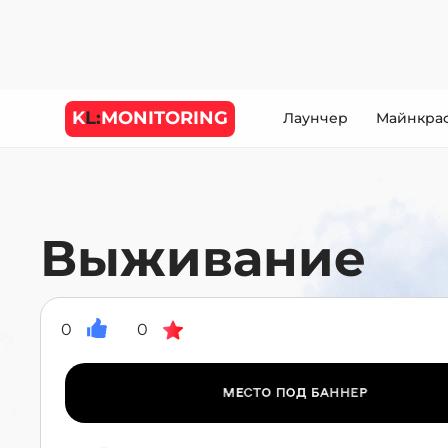
K
L:
MONITORING
Лаунчер
Майнкра
Выживание
0
0