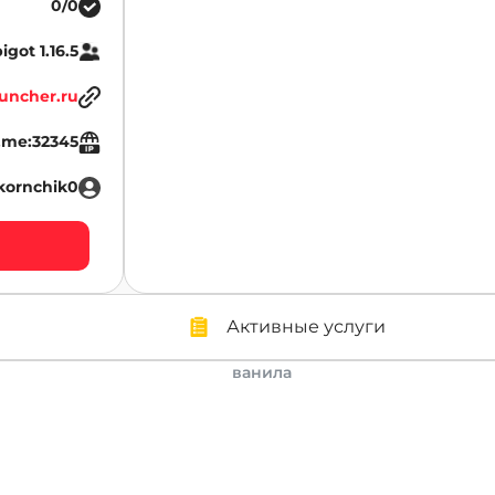
0/0
igot 1.16.5
uncher.ru
.me:32345
kornchik0
Активные услуги
ванила