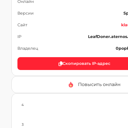
Онлайн
Версии
Sp
Сайт
kla
IP
LeafDoner.aternos
Владелец
0pop
Скопировать IP-адрес
Повысить онлайн
4
3