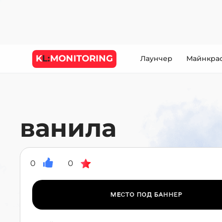
K
L:
MONITORING
Лаунчер
Майнкра
ванила
0
0