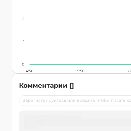
2
1
0
4:50
5:50
8
Комментарии
[
]