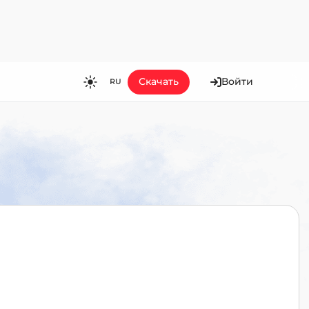
Скачать
Войти
RU
RU
EN
ES
FR
HI
JA
KO
MS
PT