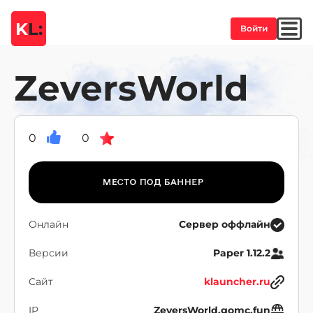
K
L:
Войти
ZeversWorld
0
0
Онлайн
Сервер оффлайн
Версии
Paper 1.12.2
Сайт
klauncher.ru
IP
ZeversWorld.gomc.fun