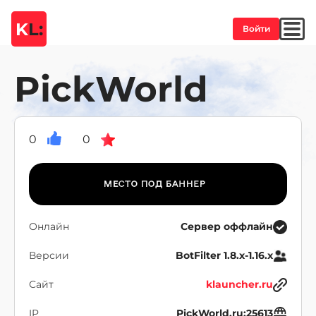
K
L:
Войти
PickWorld
0
0
Онлайн
Сервер оффлайн
Версии
BotFilter 1.8.x-1.16.x
Сайт
klauncher.ru
IP
PickWorld.ru:25613