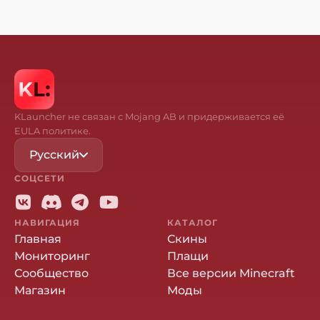
KLauncher не связан с Mojang AB и придерживается её
EULA политике.
Русский
СОЦСЕТИ
НАВИГАЦИЯ
КАТАЛОГ
Главная
Скины
Мониторинг
Плащи
Сообщество
Все версии Minecraft
Магазин
Моды