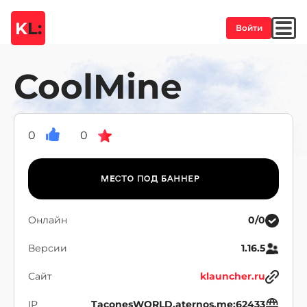
K
L:
Войти
CoolMine
0
0
Онлайн
0/0
Версии
1.16.5
Сайт
klauncher.ru
IP
TaconesWORLD.aternos.me:62433