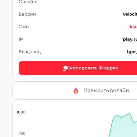
Онлайн
Версии
Velocit
Сайт
kla
IP
play.
Владелец
Igo
Скопировать IP-адрес
Повысить онлайн
1000
750