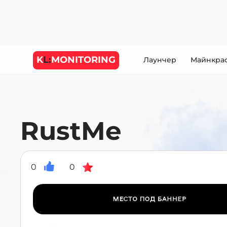
K
L:
MONITORING
Лаунчер
Майнкра
RustMe
0
0