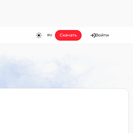
Скачать
Войти
RU
RU
EN
ES
FR
HI
JA
KO
MS
PT