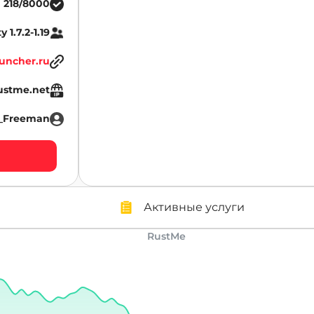
218/8000
y 1.7.2-1.19
uncher.ru
rustme.net
r_Freeman
Активные услуги
RustMe