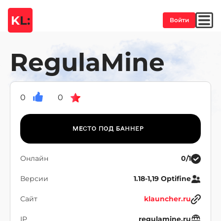
K
L:
Войти
RegulaMine
0
0
Онлайн
0/1
Версии
1.18-1,19 Optifine
Сайт
klauncher.ru
IP
regulamine.ru