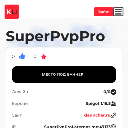
K
L:
Войти
SuperPvpPro
0
0
Онлайн
0/0
Версии
Spigot 1.16.5
Сайт
klauncher.ru
IP
SuperPvpPro1.aternos.me:47133