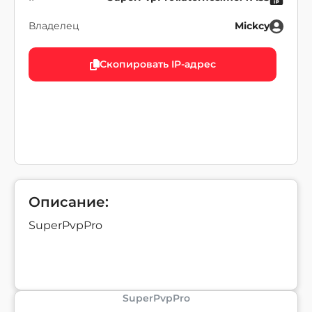
Владелец
Mickcy
Скопировать IP-адрес
Описание:
SuperPvpPro
SuperPvpPro