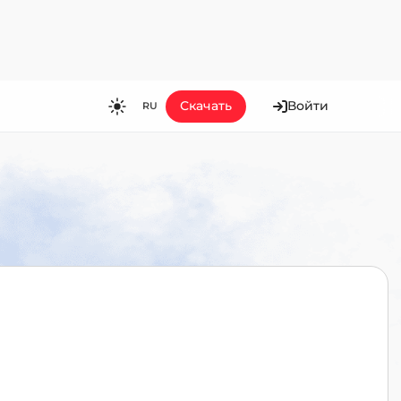
Скачать
Войти
RU
RU
EN
ES
FR
HI
JA
KO
MS
PT