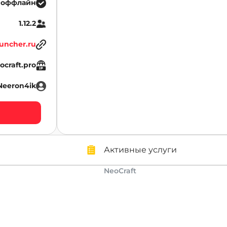
 оффлайн
1.12.2
uncher.ru
ocraft.pro
Neeron4ik
Активные услуги
NeoCraft