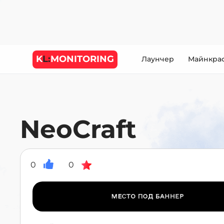
K
L:
MONITORING
Лаунчер
Майнкра
NeoCraft
0
0