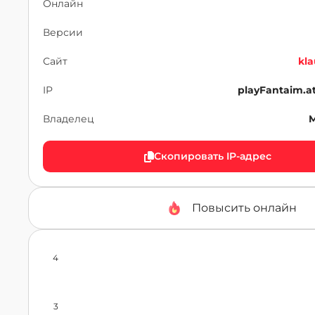
Онлайн
Версии
Сайт
kla
IP
playFantaim.a
Владелец
M
Скопировать IP-адрес
Повысить онлайн
4
3