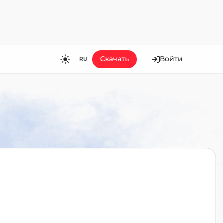
Скачать
Войти
RU
RU
EN
ES
FR
HI
JA
KO
MS
PT