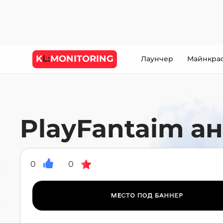
K
L:
MONITORING
Лаунчер
Майнкра
PlayFantaim а
0
0