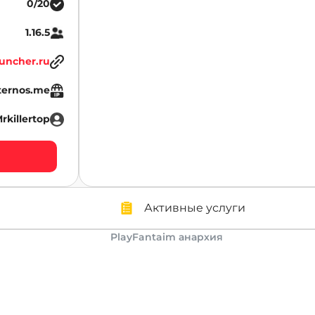
0/20
1.16.5
uncher.ru
ternos.me
rkillertop
Активные услуги
PlayFantaim анархия