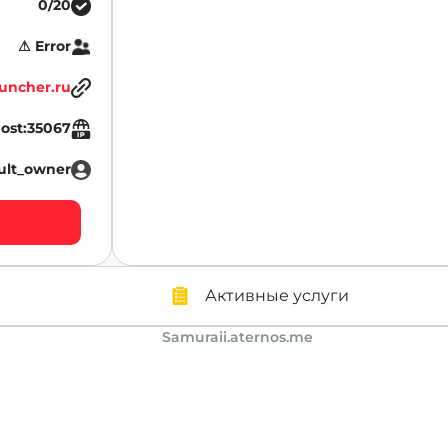
0/20
⚠ Error
uncher.ru
host:35067
ult_owner
Активные услуги
Samuraii.aternos.me