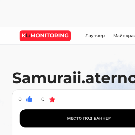
K
L:
MONITORING
Лаунчер
Майнкра
Samuraii.atern
0
0