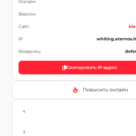
Онлайн
Версии
Сайт
kla
IP
whiting.aternos.
Владелец
defa
Скопировать IP-адрес
Повысить онлайн
4
3