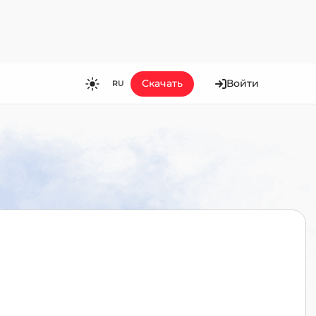
Скачать
Войти
RU
RU
EN
ES
FR
HI
JA
KO
MS
PT