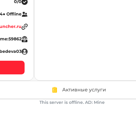
0/0
4● Offline
uncher.ru
.me:59862
ebedeva03
Активные услуги
This server is offline. AD: Mine