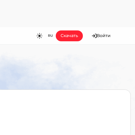
Скачать
Войти
RU
RU
EN
ES
FR
HI
JA
KO
MS
PT