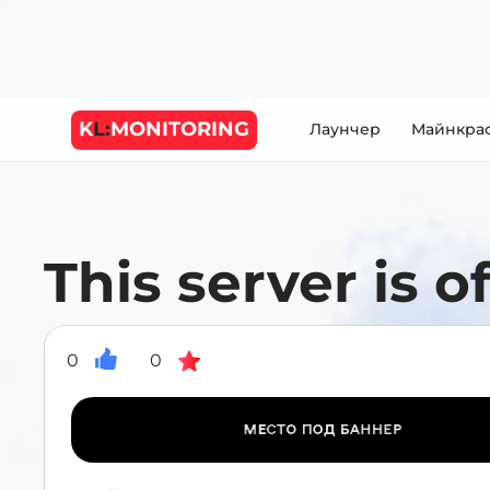
K
L:
MONITORING
Лаунчер
Майнкра
This server is o
0
0