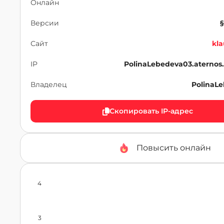
Онлайн
Версии
§
Сайт
kla
IP
PolinaLebedeva03.aternos
Владелец
PolinaL
Скопировать IP-адрес
Повысить онлайн
4
3