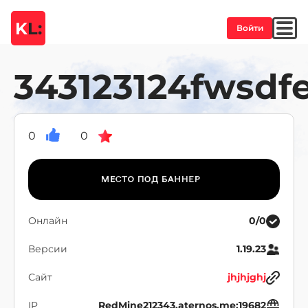
K
L:
Войти
343123124fwsdf
0
0
Онлайн
0/0
Версии
1.19.23
Сайт
jhjhjghj
IP
RedMine212343.aternos.me:19682