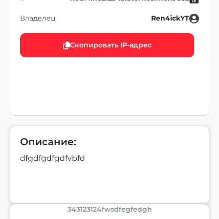
Владелец
Ren4ickYT
Скопировать IP-адрес
Описание:
dfgdfgdfgdfvbfd
343123124fwsdfegfedgh