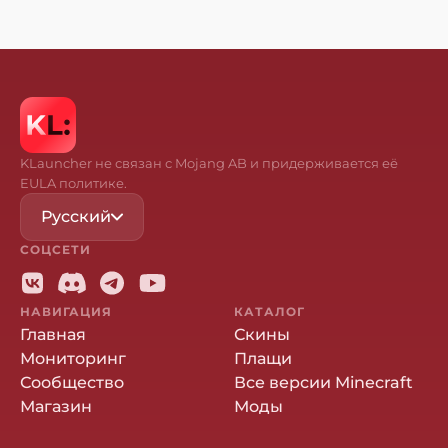
KLauncher не связан с Mojang AB и придерживается её
EULA политике.
Русский
СОЦСЕТИ
НАВИГАЦИЯ
КАТАЛОГ
Главная
Скины
Мониторинг
Плащи
Сообщество
Все версии Minecraft
Магазин
Моды