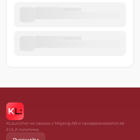
KLauncher не связан с Mojang AB и придерживается её
EULA политике.
Русский