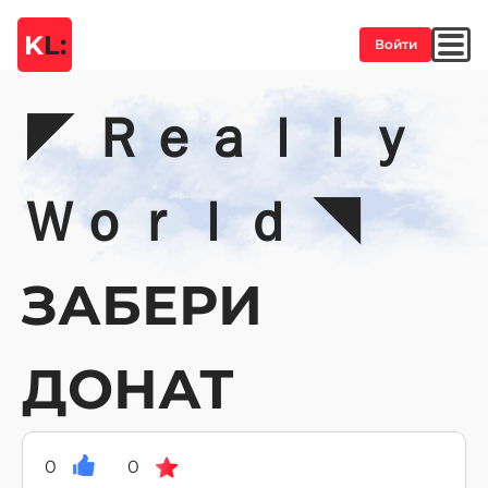
K
L:
Войти
◤ Ｒｅａｌｌｙ
Ｗｏｒｌｄ ◥
ЗАБЕРИ
ДОНАТ
0
0