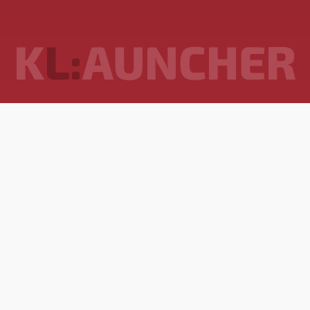
K
L:
AUNCHER