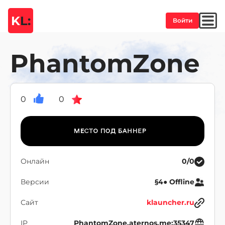
K
L:
Войти
PhantomZone
0
0
Онлайн
0/0
Версии
§4● Offline
Сайт
klauncher.ru
IP
PhantomZone.aternos.me:35347