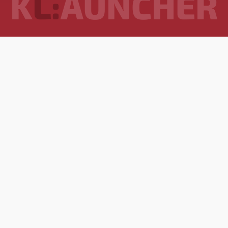
K
L:
AUNCHER