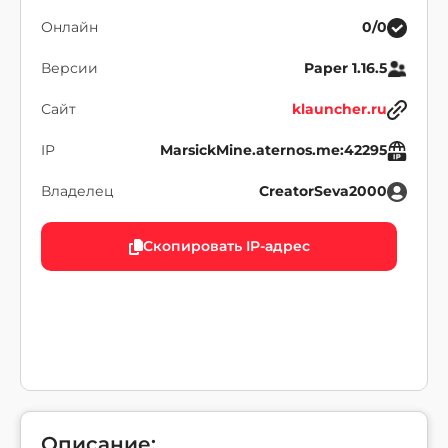
Онлайн
0/0
Версии
Paper 1.16.5
Сайт
klauncher.ru
IP
MarsickMine.aternos.me:42295
Владелец
CreatorSeva2000
Скопировать IP-адрес
Описание: