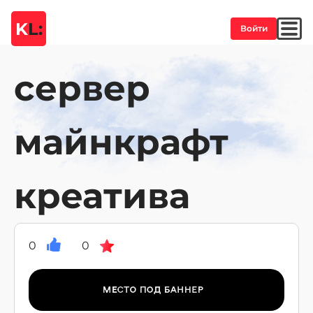
K
L:
Войти
сервер
майнкрафт
креатива
0
0