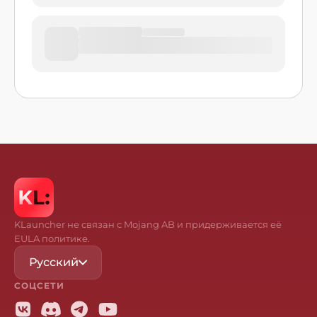
KLauncher не связан с Mojang AB и придерживается её
EULA политике.
Русский
СОЦСЕТИ