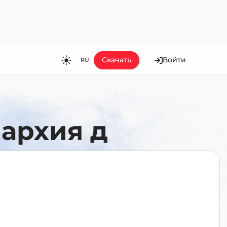
Скачать
Войти
RU
RU
EN
ES
архия д
FR
HI
JA
KO
MS
PT