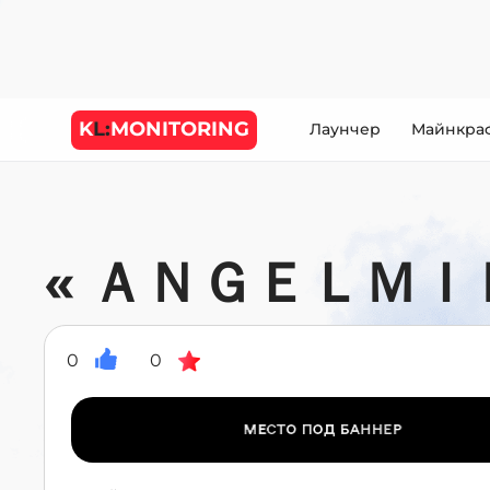
K
L:
MONITORING
Лаунчер
Майнкра
« ＡＮＧＥＬＭＩＮＥ
0
0