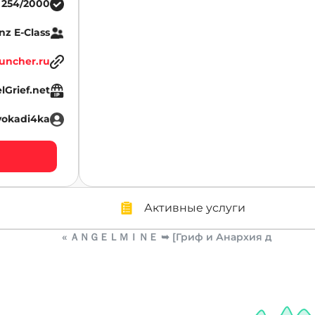
254/2000
z E-Class
uncher.ru
lGrief.net
vokadi4ka
Активные услуги
« ＡＮＧＥＬＭＩＮＥ ➥ [Гриф и Анархия д