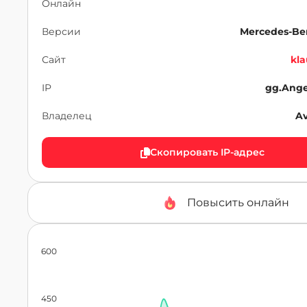
Онлайн
Версии
Mercedes-Ben
Сайт
kla
IP
gg.Ange
Владелец
A
Скопировать IP-адрес
Повысить онлайн
600
450