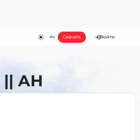
Скачать
Войти
RU
RU
EN
ES
| АН
FR
HI
JA
KO
MS
PT