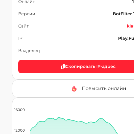
Онлайн
Версии
BotFilter 1
Сайт
kla
IP
Play.F
Владелец
Скопировать IP-адрес
Повысить онлайн
16000
12000