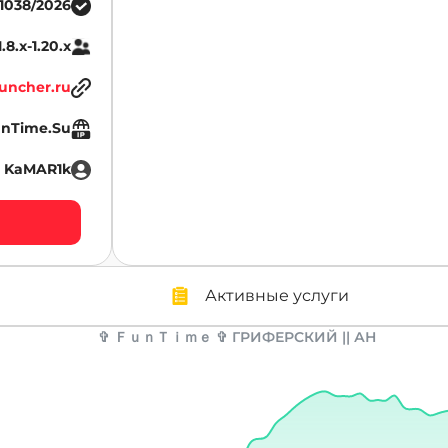
11038/2026
.8.x-1.20.x
uncher.ru
unTime.Su
KaMAR1k
Активные услуги
✞ ＦｕｎＴｉｍｅ ✞ ГРИФЕРСКИЙ || АН