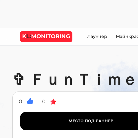
K
L:
MONITORING
Лаунчер
Майнкра
✞ ＦｕｎＴｉｍｅ ✞
0
0