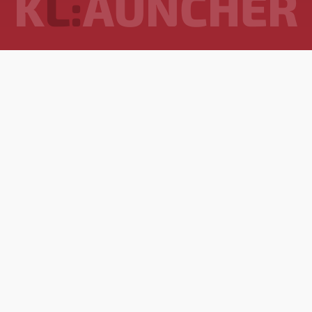
K
L:
AUNCHER