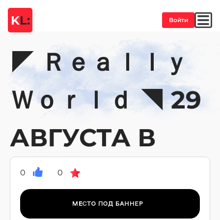
K
L:
Войти
◤ Ｒｅａｌｌｙ
Ｗｏｒｌｄ ◥ 29
АВГУСТА В
0
0