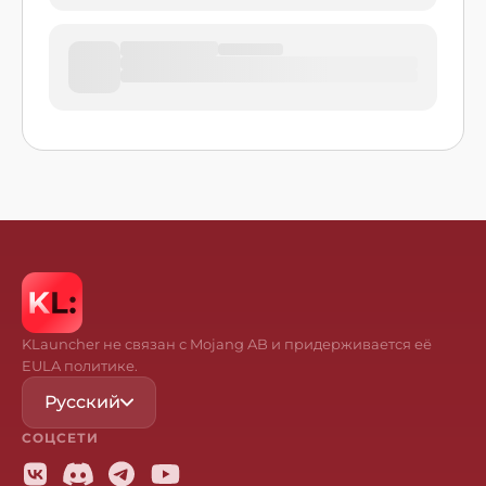
KLauncher не связан с Mojang AB и придерживается её
EULA политике.
Русский
СОЦСЕТИ