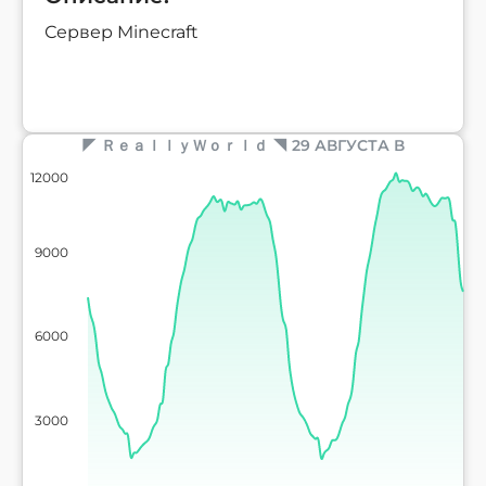
Сервер Minecraft
◤ ＲｅａｌｌｙＷｏｒｌｄ ◥ 29 АВГУСТА В
12000
9000
6000
3000