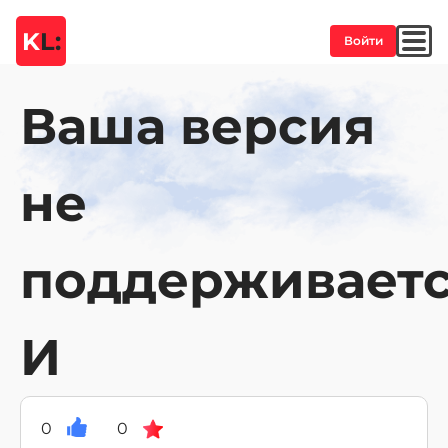
K
L:
Войти
Ваша версия
не
поддерживаетс
И
0
0