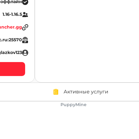
 оффлайн
1.16-1.16.5
uncher.gg
.ru:25570
glazkov123
Активные услуги
PuppyMine