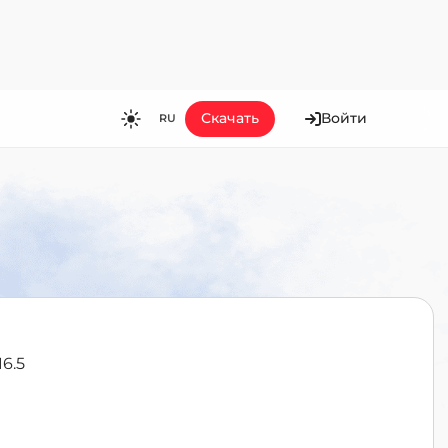
Скачать
Войти
RU
RU
EN
ES
FR
HI
JA
KO
6.5
MS
PT