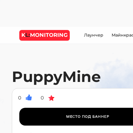
K
L:
MONITORING
Лаунчер
Майнкра
PuppyMine
0
0