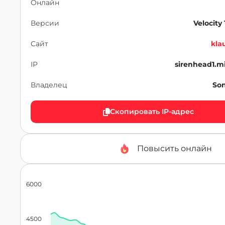
Онлайн
Версии
Velocity 
Сайт
kla
IP
sirenhead1.m
Владелец
So
Скопировать IP-адрес
Повысить онлайн
6000
4500