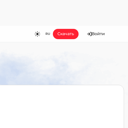
Скачать
Войти
RU
RU
EN
ES
FR
HI
JA
KO
MS
PT