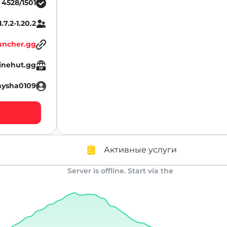
4528/1501
1.7.2-1.20.2
uncher.gg
inehut.gg
nysha0109
Активные услуги
Server is offline. Start via the