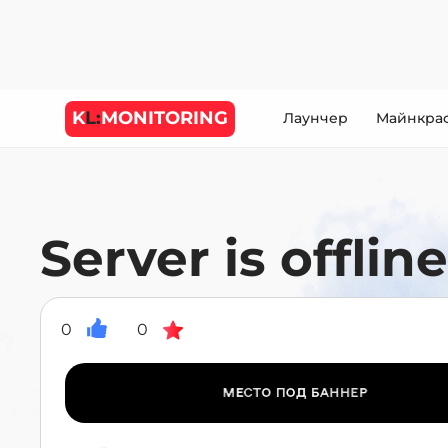
K
L:
MONITORING
Лаунчер
Майнкра
Server is offline
0
0