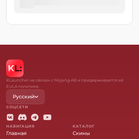
KLauncher не связан с Mojang AB и придерживается её
EULA политике.
Русский
СОЦСЕТИ
НАВИГАЦИЯ
КАТАЛОГ
Главная
Скины