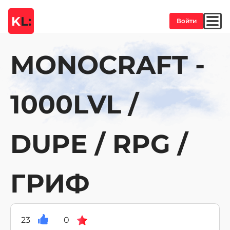
K
L:
Войти
MONOCRAFT -
1000LVL /
DUPE / RPG /
ГРИФ
23
0