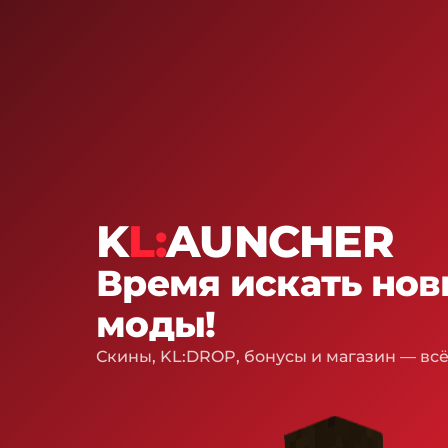
K
L:
AUNCHER
Время искать но
моды!
Скины, KL:DROP, бонусы и магазин — всё