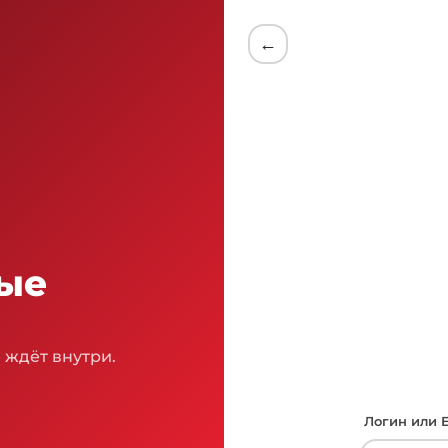
←
вые
 ждёт внутри.
Логин или E