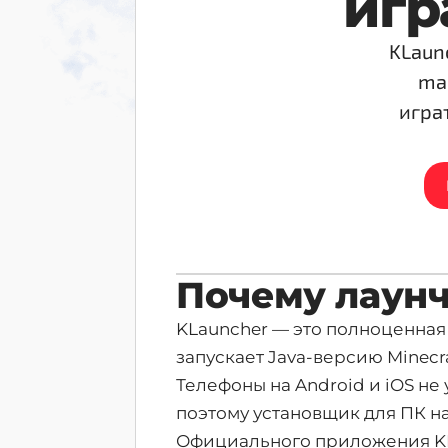
игр
KLaun
mac
игра
Почему лаунч
KLauncher — это полноценная
запускает Java-версию Minecr
Телефоны на Android и iOS не
поэтому установщик для ПК на
Официального приложения KLa