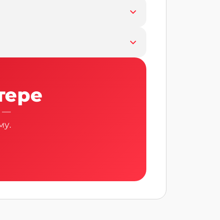
тере
» —
му.