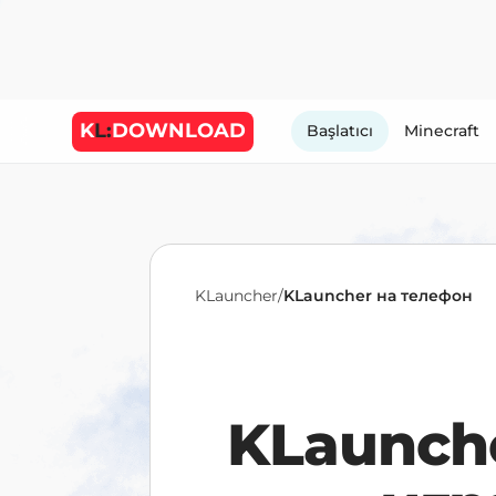
K
L:
DOWNLOAD
Başlatıcı
Minecraft
KLauncher
/
KLauncher на телефон
KLaunch