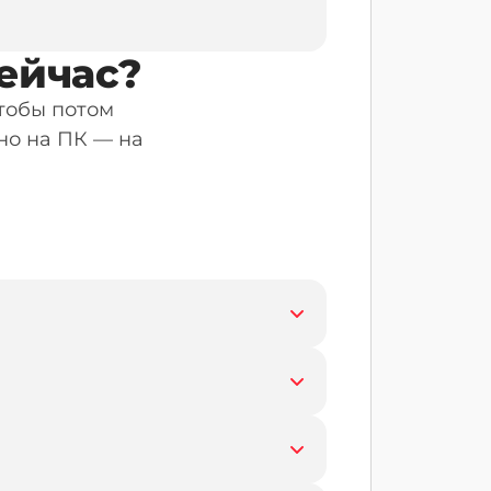
ейчас?
тобы потом
но на ПК — на