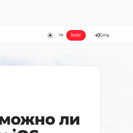
İndir
Giriş
TR
RU
EN
ES
FR
HI
JA
KO
 можно ли
MS
PT