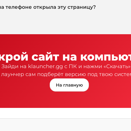
на телефоне открыла эту страницу?
крой сайт на компью
Зайди на klauncher.gg с ПК и нажми «Скачать
лаунчер сам подберёт версию под твою систе
На главную