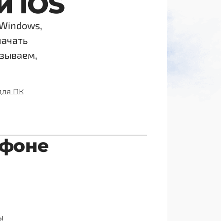
и iOS
TR
(Windows,
начать
азываем,
для ПК
ефоне
ы