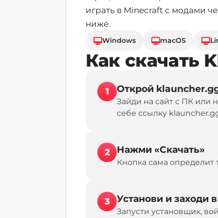
играть в Minecraft с модами 
ниже.
Windows
macOS
Li
Как скачать K
Открой klauncher.g
1
Зайди на сайт с ПК или
себе ссылку klauncher.g
Нажми «Скачать»
2
Кнопка сама определит 
Установи и заходи в
3
Запусти установщик, вой