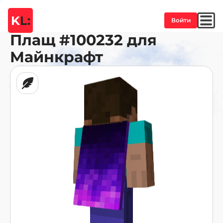
K
L:
Войти
Плащ
#100232
для
Майнкрафт