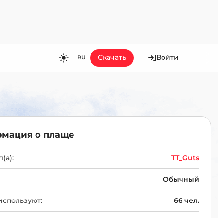
Скачать
Войти
RU
RU
EN
ES
FR
мация о плаще
HI
JA
(а):
TT_Guts
KO
Обычный
MS
используют:
66 чел.
PT