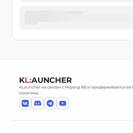
K
L:
AUNCHER
KLauncher не связан с Mojang AB и придерживается её
политике.