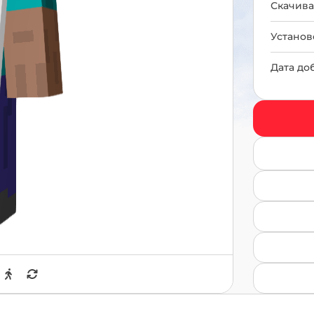
Скачива
Установ
Дата до