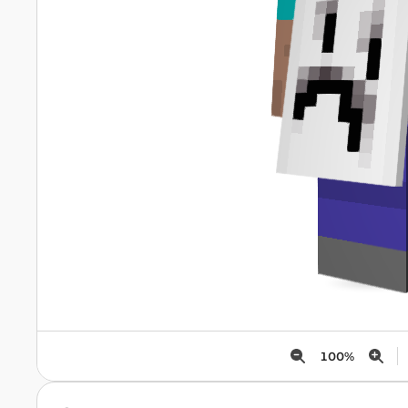
100
%