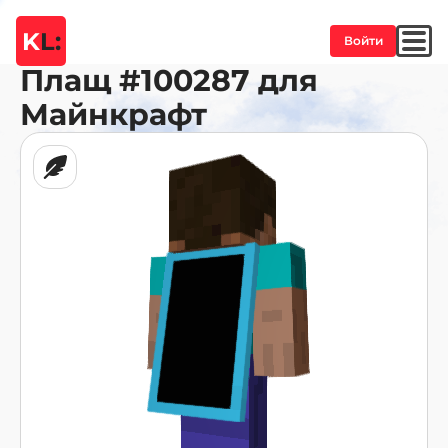
K
L:
Войти
Плащ
#100287
для
Майнкрафт