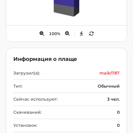
100
%
Информация о плаще
Загрузил(а):
maikl787
Тип:
Обычный
Сейчас используют:
3 чел.
Скачиваний:
0
Установок:
0