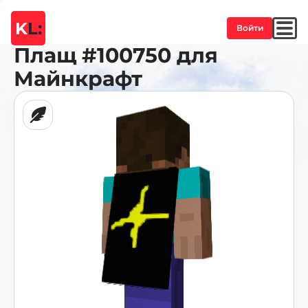
K
L:
Войти
Плащ
#100750
для
Майнкрафт