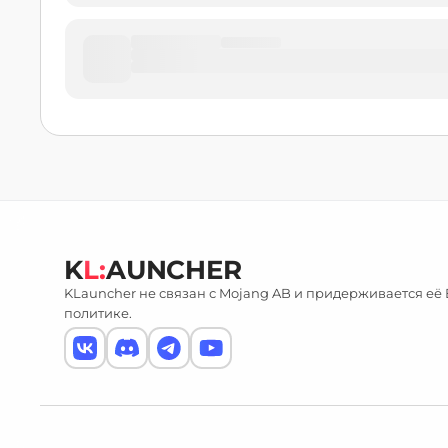
K
L:
AUNCHER
KLauncher не связан с Mojang AB и придерживается её
политике.