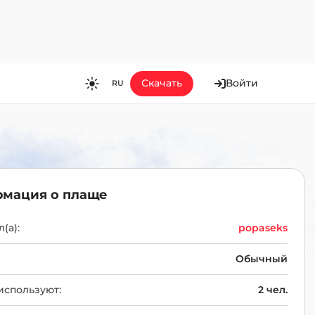
Скачать
Войти
RU
RU
EN
ES
FR
мация о плаще
HI
JA
(а):
popaseks
KO
Обычный
MS
используют:
2 чел.
PT