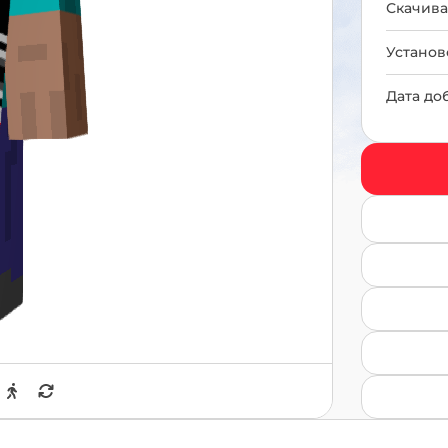
Скачива
Установ
Дата до