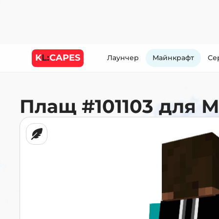
K
L:
CAPES
Лаунчер
Майнкрафт
Cе
Плащ
#101103
для 