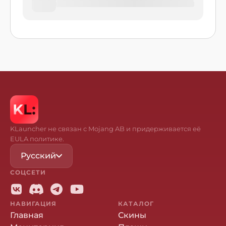
KLauncher не связан с Mojang AB и придерживается её
EULA политике.
Русский
СОЦСЕТИ
НАВИГАЦИЯ
КАТАЛОГ
Главная
Скины