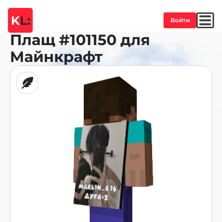
K
L:
Войти
Плащ
#101150
для
Майнкрафт