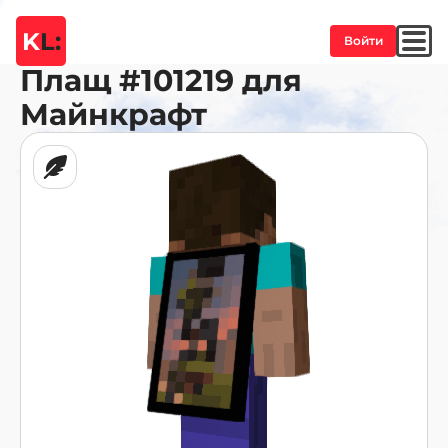
K
L:
Войти
Плащ
#101219
для
Майнкрафт