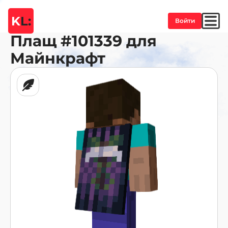
K
L:
Войти
Плащ
#101339
для
Майнкрафт