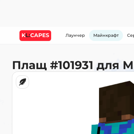
K
L:
CAPES
Лаунчер
Майнкрафт
Cе
Плащ
#101931
для М