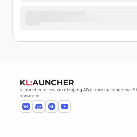
K
L:
AUNCHER
KLauncher не связан с Mojang AB и придерживается её
политике.