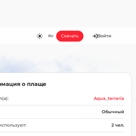
Скачать
Войти
RU
RU
EN
ES
FR
мация о плаще
HI
JA
(а):
Aqua_terraria
KO
Обычный
MS
используют:
2 чел.
PT