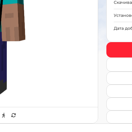
Скачива
Установ
Дата до