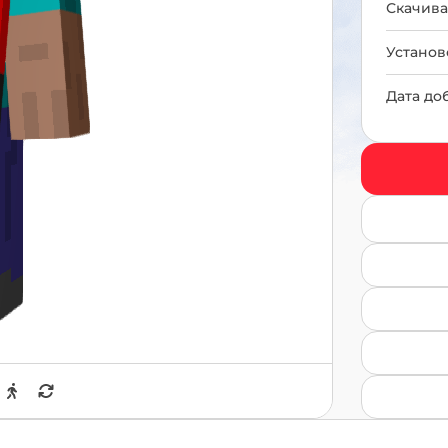
Скачива
Установ
Дата до