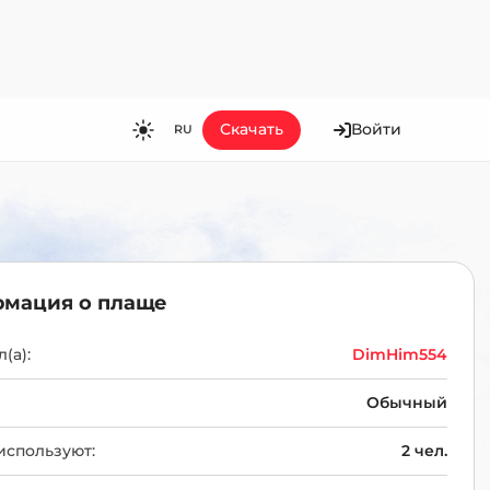
Скачать
Войти
RU
RU
EN
ES
FR
мация о плаще
HI
JA
(а):
DimHim554
KO
Обычный
MS
используют:
2 чел.
PT