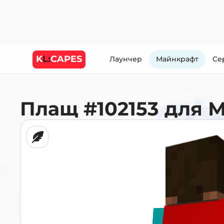
K
L:
CAPES
Лаунчер
Майнкрафт
Cе
Плащ
#102153
для 