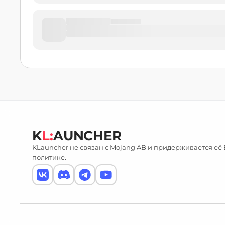
K
L:
AUNCHER
KLauncher не связан с Mojang AB и придерживается её
политике.