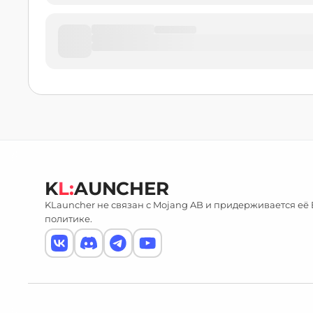
K
L:
AUNCHER
KLauncher не связан с Mojang AB и придерживается её
политике.