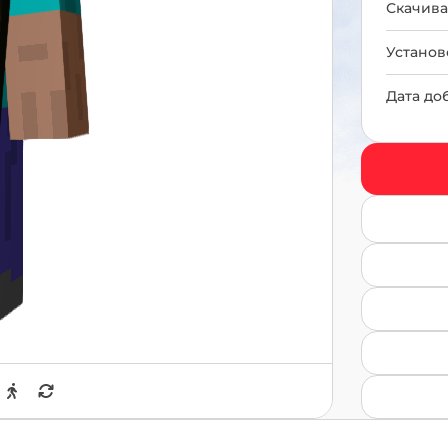
Скачива
Установ
Дата до