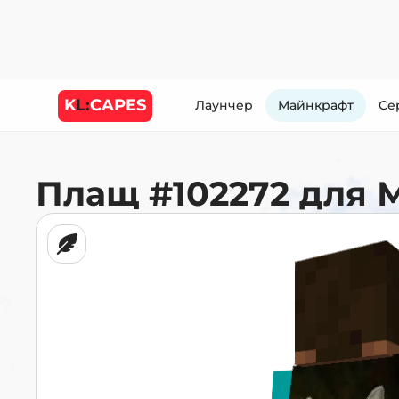
K
L:
CAPES
Лаунчер
Майнкрафт
Cе
Плащ
#102272
для 