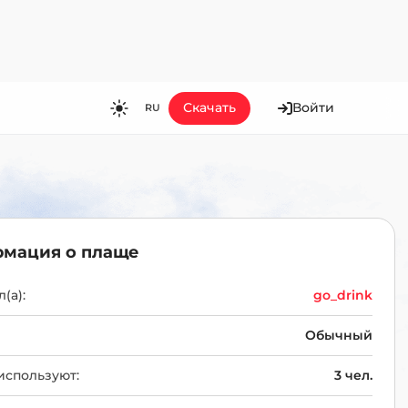
Скачать
Войти
RU
RU
EN
ES
FR
мация о плаще
HI
JA
(а):
go_drink
KO
Обычный
MS
используют:
3 чел.
PT