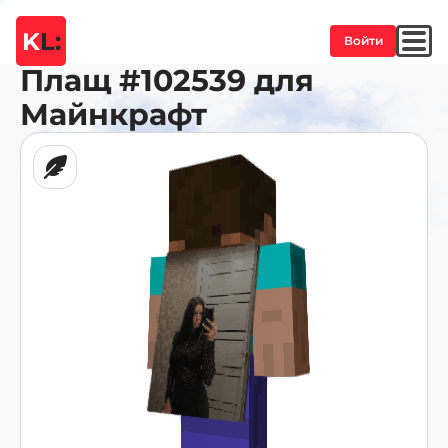
K
L:
Войти
Плащ
#102539
для
Майнкрафт