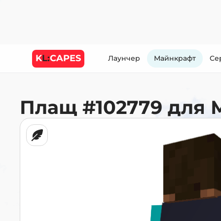
K
L:
CAPES
Лаунчер
Майнкрафт
Cе
Плащ
#102779
для 