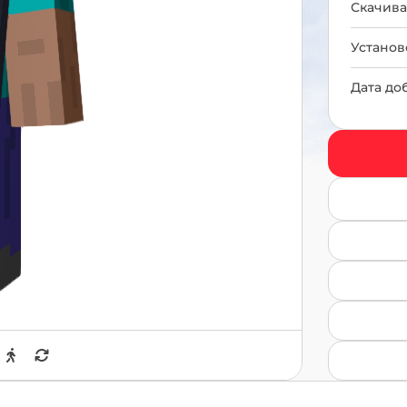
Скачива
Установ
Дата до