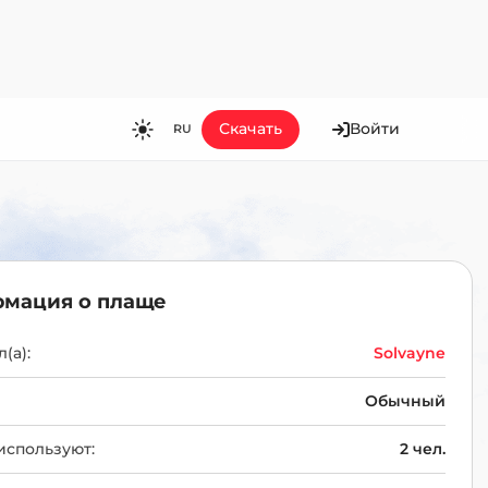
Скачать
Войти
RU
RU
EN
ES
FR
мация о плаще
HI
JA
(а):
Solvayne
KO
Обычный
MS
используют:
2 чел.
PT