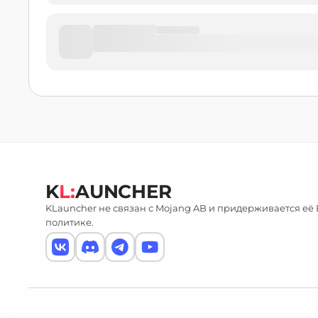
K
L:
AUNCHER
KLauncher не связан с Mojang AB и придерживается её
политике.