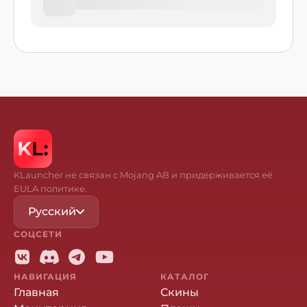
KLauncher не связан с Mojang AB и придерживается её
EULA политике.
Русский
СОЦСЕТИ
НАВИГАЦИЯ
КАТАЛОГ
Главная
Скины