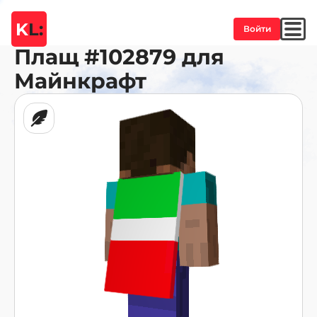
K
L:
Войти
Плащ
#102879
для
Майнкрафт